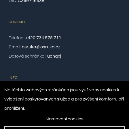
DIČ:
CZ69746338
KONTAKT
Telefon:
+420 734 575 711
Email:
osruka@osruka.cz
Datová schránka:
juchqxj
INFO
Na těchto webových stránkách jsou využívány cookies k
Číslo registrace:
1181164
vylepšení poskytovaných služeb a pro zvýšení komfortu při
Číslo účtu:
35-1501246329/0800
prohlížení.
Nastavení cookies