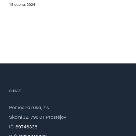
15 dubna, 2024
O NÁS
Pomocná ruka, z.s.
Školní 32, 796 01 Prostějov
IČ:
69746338