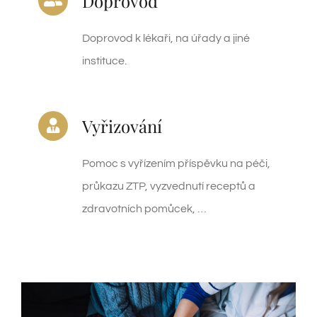
Doprovod
Doprovod k lékaři, na úřady a jiné
instituce.
Vyřizování
Pomoc s vyřízením příspěvku na péči,
průkazu ZTP, vyzvednutí receptů a
zdravotních pomůcek, …