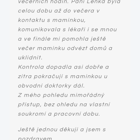
večerních hodin. Paní Lenka byla
poděkování za obětavou péči mé
poskytujete, tak mi všichni
Slova nemohou vyjádřit to, co
celou dobu až do večera v
osoby, je velice milá, vstřícná,
závidí. Nevím moc o jiném městě,
pro nás služby poskytované Vaší
kontaktu s maminkou,
trpělivá, obětavá, snaží se mi
kde by to tak fungovalo a seniory
organizací znamenaly. Bez Vás
komunikovala s lékaři i se mnou
vyhovět ve všem, jen abych byla
máme všichni doma. Společnost
by jsme to určitě nezvládli.
a ve finále mi pomohla ještě
spokojená a navodit dobrou
asistentky mojí mámě nesmírně
večer maminku odvézt domů a
Syn Adam Aleš
náladu. Je velice šikovná a
zpříjemnila a usnadnila poslední
uklidnit.
praktický mi vede domácnost.
rok života a mne zajistila jistotu,
Kontrola dopadla asi dobře a
Ještě jednou děkuji!
že je vše v pořádku.,,
Aleš Adam
zítra pokračují s maminkou u
Zdraví Vás Vaše klientka.
obvodní doktorky dál.
Stanislava Fialová.“
Ing. Zuzana Křikavová
Z mého pohledu mimořádný
přístup, bez ohledu na vlastní
soukromí a pracovní dobu.
Stanislava Fialová
Ještě jednou děkuji a jsem s
pozdravem