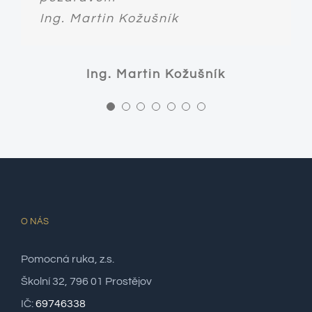
Ing. Martin Kožušník
Ing. Martin Kožušník
O NÁS
Pomocná ruka, z.s.
Školní 32, 796 01 Prostějov
IČ:
69746338