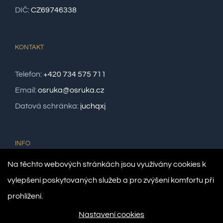
DIČ:
CZ69746338
KONTAKT
Telefon:
+420 734 575 711
Email:
osruka@osruka.cz
Datová schránka:
juchqxj
INFO
Na těchto webových stránkách jsou využívány cookies k
Číslo registrace:
1181164
vylepšení poskytovaných služeb a pro zvýšení komfortu při
Číslo účtu:
35-1501246329/0800
prohlížení.
Nastavení cookies