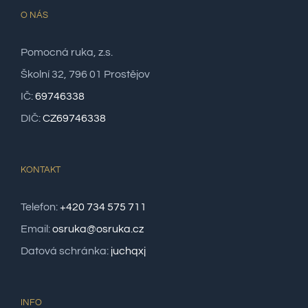
O NÁS
Pomocná ruka, z.s.
Školní 32, 796 01 Prostějov
IČ:
69746338
DIČ:
CZ69746338
KONTAKT
Telefon:
+420 734 575 711
Email:
osruka@osruka.cz
Datová schránka:
juchqxj
INFO