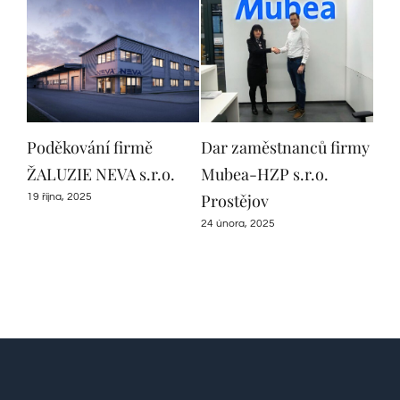
átu
Poděkování firmě
Dar zaměstnanců firmy
Pod
ŽALUZIE NEVA s.r.o.
Mubea-HZP s.r.o.
měs
ní
Prostějov
dlo
19 října, 2025
lku.
pod
24 února, 2025
28 ří